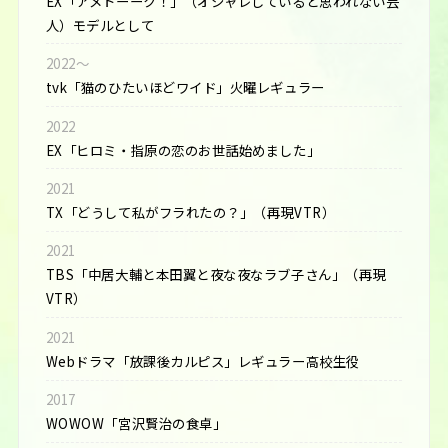
EX「アメトーーク！」（オシャレしていると思われない芸
人）モデルとして
2022〜
tvk「猫のひたいほどワイド」火曜レギュラー
2022
EX「ヒロミ・指原の恋のお世話始めました」
2021
TX「どうして私がフラれたの？」（再現VTR）
2021
TBS「中居大輔と本田翼と夜な夜なラブ子さん」（再現
VTR）
2021
Webドラマ「放課後カルピス」レギュラー高校生役
2017
WOWOW「宮沢賢治の食卓」