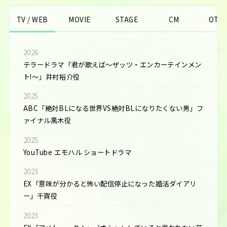
TV / WEB
MOVIE
STAGE
CM
OTH
2026
テラードラマ「君が歌えば〜ザッツ・エンカーテインメン
ト!〜」井村裕介役
2025
ABC「絶対BLになる世界VS絶対BLになりたくない男」フ
ァイナル黒木役
2025
YouTube エモハル ショートドラマ
2023
EX「意味が分かると怖い配信停止になった婚活ダイアリ
ー」千賀役
2023